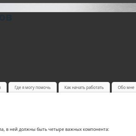
ов
ы
Где я могу помочь
Как начать работать
Обо мне
а, в ней должны быть четыре важных компонента: