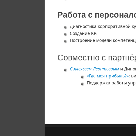
Работа с персонал
Диагностика корпоративной к
Создание KPI
Построение модели компетен
Совместно с партн
С Алексеем Леонтьевым
и Дино
«Где моя прибыль?»
: в
Поддержка работы упр