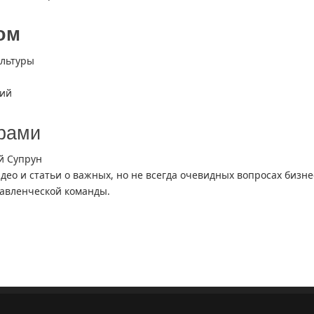
ом
ультуры
ций
ёрами
й Супрун
идео и статьи о важных, но не всегда очевидных вопросах бизне
авленческой команды.