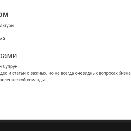
ом
ультуры
ций
ёрами
й Супрун
идео и статьи о важных, но не всегда очевидных вопросах бизне
авленческой команды.