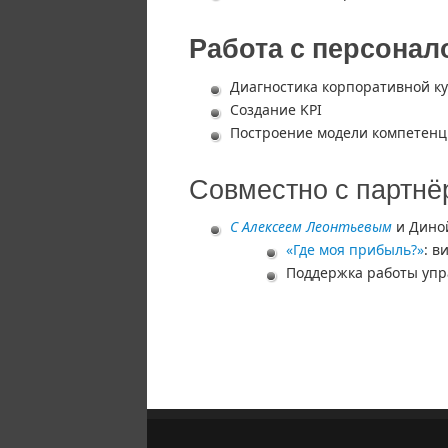
Работа с персонал
Диагностика корпоративной к
Создание KPI
Построение модели компетен
Совместно с партн
С Алексеем Леонтьевым
и Дино
«Где моя прибыль?»
: в
Поддержка работы упр