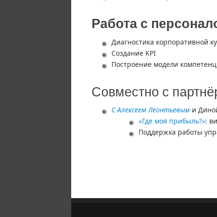
Работа с персонал
Диагностика корпоративной к
Создание KPI
Построение модели компетен
Совместно с партн
С Алексеем Леонтьевым
и Дино
«Где моя прибыль?»
: в
Поддержка работы упр