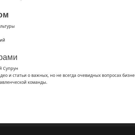
ом
ультуры
ций
ёрами
й Супрун
идео и статьи о важных, но не всегда очевидных вопросах бизне
авленческой команды.