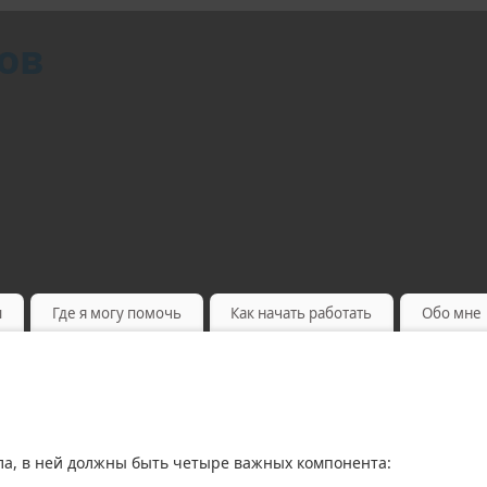
ов
ы
Где я могу помочь
Как начать работать
Обо мне
а, в ней должны быть четыре важных компонента: