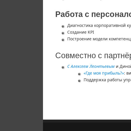
Работа с персонал
Диагностика корпоративной к
Создание KPI
Построение модели компетен
Совместно с партн
С Алексеем Леонтьевым
и Дино
«Где моя прибыль?»
: в
Поддержка работы упр