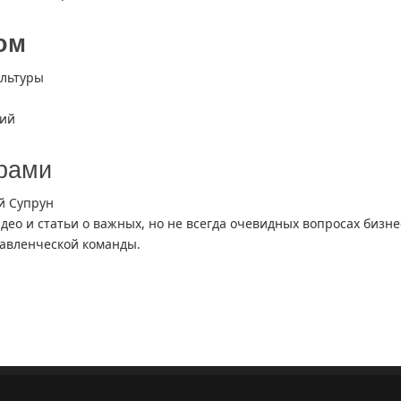
ом
ультуры
ций
ёрами
й Супрун
идео и статьи о важных, но не всегда очевидных вопросах бизне
авленческой команды.