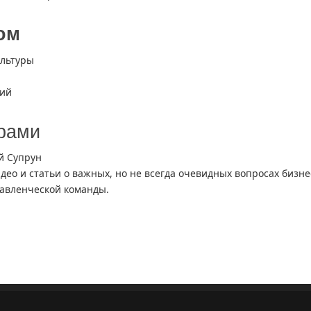
ом
ультуры
ций
ёрами
й Супрун
идео и статьи о важных, но не всегда очевидных вопросах бизне
авленческой команды.