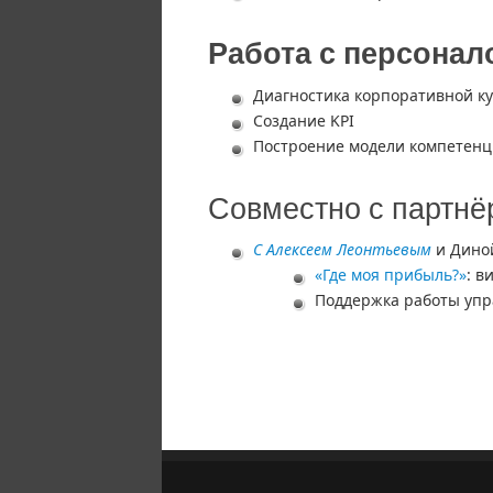
Работа с персонал
Диагностика корпоративной к
Создание KPI
Построение модели компетен
Совместно с партн
С Алексеем Леонтьевым
и Дино
«Где моя прибыль?»
: в
Поддержка работы упр