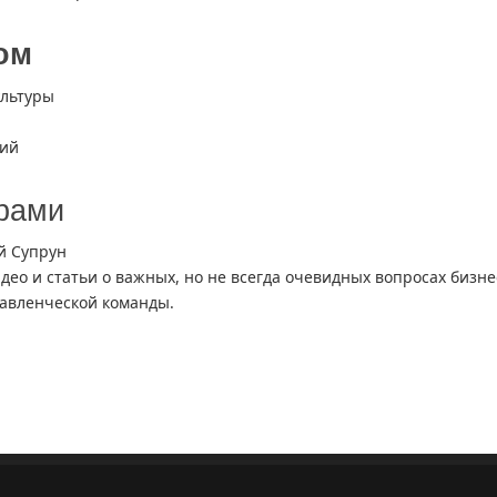
ом
ультуры
ций
ёрами
й Супрун
идео и статьи о важных, но не всегда очевидных вопросах бизне
авленческой команды.