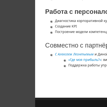
Работа с персонал
Диагностика корпоративной к
Создание KPI
Построение модели компетен
Совместно с партн
С Алексеем Леонтьевым
и Дино
«Где моя прибыль?»
: в
Поддержка работы упр