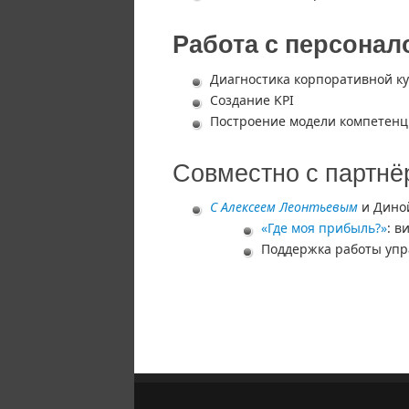
Работа с персонал
Диагностика корпоративной к
Создание KPI
Построение модели компетен
Совместно с партн
С Алексеем Леонтьевым
и Дино
«Где моя прибыль?»
: в
Поддержка работы упр