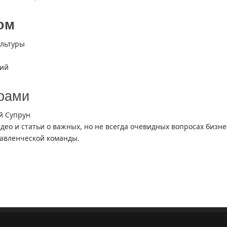
ом
ультуры
ций
ёрами
й Супрун
идео и статьи о важных, но не всегда очевидных вопросах бизне
авленческой команды.