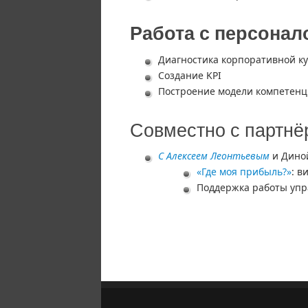
Работа с персонал
Диагностика корпоративной к
Создание KPI
Построение модели компетен
Совместно с партн
С Алексеем Леонтьевым
и Дино
«Где моя прибыль?»
: в
Поддержка работы упр