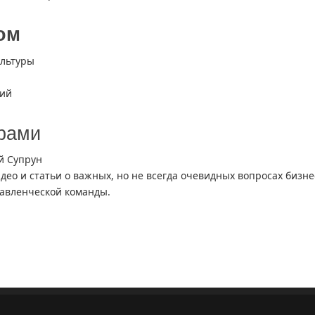
ом
ультуры
ций
ёрами
й Супрун
идео и статьи о важных, но не всегда очевидных вопросах бизне
авленческой команды.