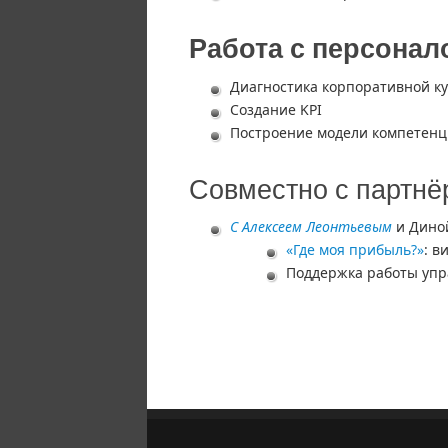
Работа с персонал
Диагностика корпоративной к
Создание KPI
Построение модели компетен
Совместно с партн
С Алексеем Леонтьевым
и Дино
«Где моя прибыль?»
: в
Поддержка работы упр