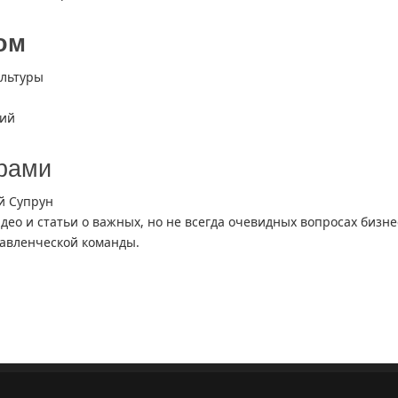
ом
ультуры
ций
ёрами
й Супрун
идео и статьи о важных, но не всегда очевидных вопросах бизне
авленческой команды.