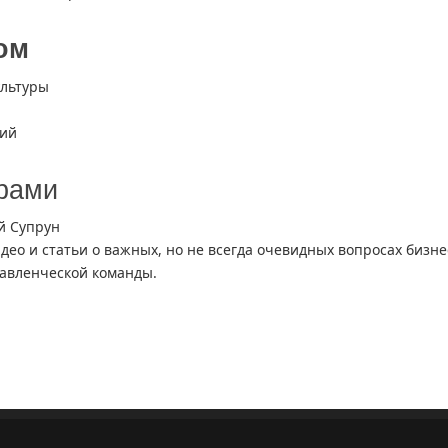
ом
ультуры
ций
ёрами
й Супрун
идео и статьи о важных, но не всегда очевидных вопросах бизне
авленческой команды.