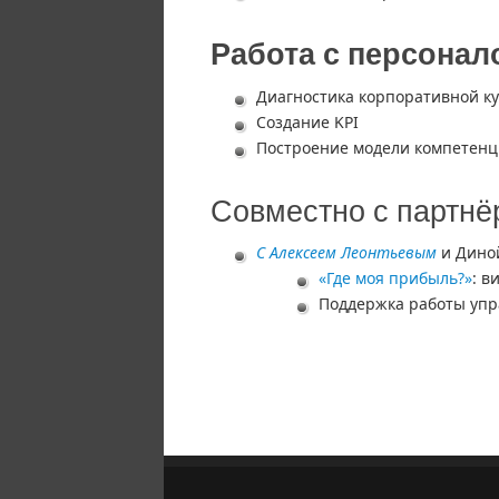
Работа с персонал
Диагностика корпоративной к
Создание KPI
Построение модели компетен
Совместно с партн
С Алексеем Леонтьевым
и Дино
«Где моя прибыль?»
: в
Поддержка работы упр