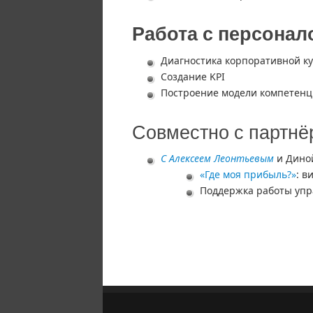
Работа с персонал
Диагностика корпоративной к
Создание KPI
Построение модели компетен
Совместно с партн
С Алексеем Леонтьевым
и Дино
«Где моя прибыль?»
: в
Поддержка работы упр