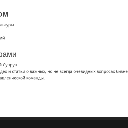
ом
ультуры
ций
ёрами
й Супрун
идео и статьи о важных, но не всегда очевидных вопросах бизне
авленческой команды.