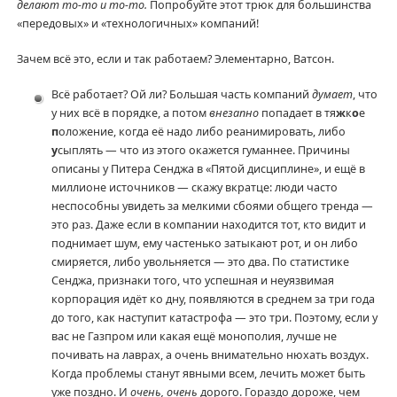
делают то-то и то-то.
Попробуйте этот трюк для большинства
«передовых» и «технологичных» компаний!
Зачем всё это, если и так работаем? Элементарно, Ватсон.
Всё работает? Ой ли? Большая часть компаний
думает
, что
у них всё в порядке, а потом
внезапно
попадает в тя
ж
к
о
е
п
оложение, когда её надо либо реанимировать, либо
у
сыплять — что из этого окажется гуманнее. Причины
описаны у Питера Сенджа в «Пятой дисциплине», и ещё в
миллионе источников — скажу вкратце: люди часто
неспособны увидеть за мелкими сбоями общего тренда —
это раз. Даже если в компании находится тот, кто видит и
поднимает шум, ему частенько затыкают рот, и он либо
смиряется, либо увольняется — это два. По статистике
Сенджа, признаки того, что успешная и неуязвимая
корпорация идёт ко дну, появляются в среднем за три года
до того, как наступит катастрофа — это три. Поэтому, если у
вас не Газпром или какая ещё монополия, лучше не
почивать на лаврах, а очень внимательно нюхать воздух.
Когда проблемы станут явными всем, лечить может быть
уже поздно. И
очень, очень
дорого. Гораздо дороже, чем