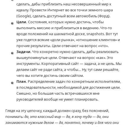
сделать, дабы приблизить наш несовершенный мир к
идеалу. Провести Интернет во все точки земного шара
(Google), сделать доступный всем автомобиль (Форд).
Цели.
Состояния, которых нужно достичь, чтобы
выполнить миссию и приблизиться в видению. Что-то
вроде положений на шахматной доске, snapshots. Вот тут
уже годятся всякие «доли рынка», «отношение клиентов» и
прочие результаты. Цели отвечают на вопрос «что».
Задачи.
Что конкретно нужно сделать, дабы реализовать
вышеупомянутые цели. Отвечают на вопрос «как». Это
инструменты. Корпоративный сайт — задача, а не цель. Мы
делаем сайт не ради сайта, а чтобы… Ну, тут сами решайте,
чего вы хотите достичь своим сайтом.
План.
Распределение задач по конкретным исполнителям,
в последовательности, необходимой для достижения цели.
Смешно, но большая часть встречавшихся мне
руководителей вообще не умеет планировать.
Глядя на эту цепочку, каждый должен сразу, без пояснений,
понимать:
да, это классный мир — да, я хочу туда — да, они
занимаются нужным делом — да, понятно, почему и для чего они