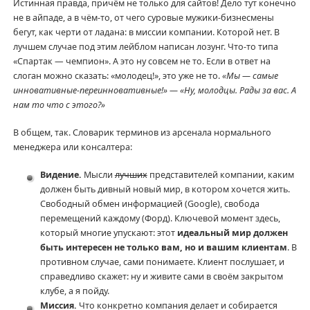
Истинная правда, причём не только для сайтов! Дело тут конечно
не в айпаде, а в чём-то, от чего суровые мужики-бизнесмены
бегут, как черти от ладана: в миссии компании. Которой нет. В
лучшем случае под этим лейблом написан лозунг. Что-то типа
«Спартак — чемпион». А это ну совсем не то. Если в ответ на
слоган можно сказать: «молодец!», это уже не то.
«Мы — самые
инновативные-переинновативные!» — «Ну, молодцы. Рады за вас. А
нам то что с этого?»
В общем, так. Словарик терминов из арсенала нормального
менеджера или консалтера:
Видение.
Мысли
лучших
представителей компании, каким
должен быть дивный новый мир, в котором хочется жить.
Свободный обмен информацией (Google), свобода
перемещений каждому (Форд). Ключевой момент здесь,
который многие упускают: этот
идеальный мир должен
быть интересен не только вам, но и вашим клиентам
. В
противном случае, сами понимаете. Клиент послушает, и
справедливо скажет: ну и живите сами в своём закрытом
клубе, а я пойду.
Миссия.
Что конкретно компания делает и собирается