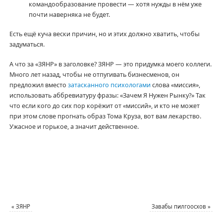
командообразование провести — хотя нужды в нём уже
почти наверняка не будет.
Есть ещё куча вески причин, но и этих должно хватить, чтобы
задуматься.
А что за «ЗЯНР» в заголовке? ЗЯНР — это придумка моего коллеги.
Много лет назад, чтобы не отпугивать бизнесменов, он
предложил вместо
затасканного психологами
слова «миссия»,
использовать аббревиатуру фразы: «Зачем Я Нужен Рынку?» Так
что если кого до сих пор корёжит от «миссий», и кто не может
при этом слове прогнать образ Тома Круза, вот вам лекарство.
Ужасное и горькое, а значит действенное.
«
ЗЯНР
Завабы пилгоосхов
»