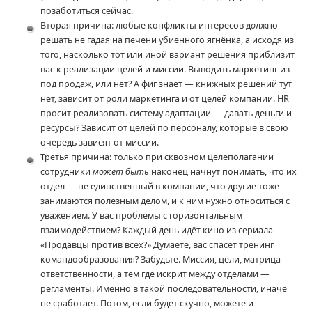
позаботиться сейчас.
Вторая причина: любые конфликты интересов д
о
лжно
решать не гадая на печени убиенного ягнёнка, а исходя из
того, насколько тот или иной вариант решения приблизит
вас к реализации целей и миссии. Выводить маркетинг из-
под продаж, или нет? А фиг знает — книжных решений тут
нет, зависит от роли маркетинга и от целей компании. HR
просит реализовать систему адаптации — давать деньги и
ресурсы? Зависит от целей по персоналу, которые в свою
очередь зависят от миссии.
Третья причина: только при сквозном целеполагании
сотрудники
может быть
наконец начнут понимать, что их
отдел — не единственный в компании, что другие тоже
занимаются полезным делом, и к ним нужно относиться с
уважением. У вас проблемы с горизонтальным
взаимодействием? Каждый день идёт кино из сериала
«Продавцы против всех?» Думаете, вас спасёт тренинг
командообразования? Забудьте. Миссия, цели, матрица
ответственности, а тем где искрит между отделами —
регламенты. Именно в такой последовательности, иначе
не сработает. Потом, если будет скучно, можете и