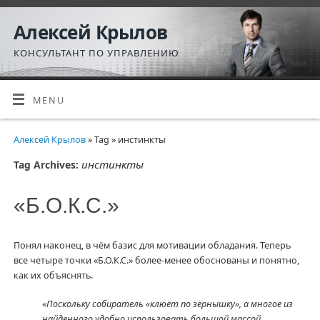
Алексей Крылов
КОНСУЛЬТАНТ ПО УПРАВЛЕНИЮ
MENU
Алексей Крылов
» Tag » инстинкты
инстинкты
Tag Archives:
«Б.О.К.С.»
Понял наконец, в чём базис для мотивации обладания. Теперь
все четыре точки «Б.О.К.С.» более-менее обоснованы и понятно,
как их объяснять.
«Поскольку собиратель «клюёт по зёрнышку», а многое из
найденного удобно использовать большой массой