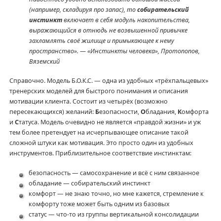
(например, складируя про запас), то
собирательский
инстинкт
включает в себя модуль накопительства,
выражающийся в отнюдь не возвышенной привычке
захламлять своё жилище и примыкающее к нему
пространство». — «Инстинкты человека», Протопопов,
Вяземский
Справочно. Модель Б.О.К.С. — одна из удобных «трёхпальцевых»
тренерских моделей для быстрого понимания и описания
мотивации клиента. Состоит из четырёх (возможно
пересекающихся) желаний:
Б
езопасности,
О
бладания,
К
омфорта
и
С
татуса. Модель очевидно не является «правдой жизни» и уж
тем более претендует на исчерпывающее описание такой
сложной штуки как мотивация. Это просто один из удобных
инструментов. Приблизительное соответствие инстинктам:
безопасность — самосохранение и всё с ним связанное
обладание — собирательский инстинкт
комфорт — не знаю точно, но мне кажется, стремление к
комфорту тоже может быть одним из базовых
статус — что-то из группы вертикальной консолидации